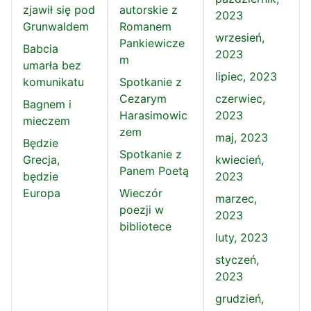
zjawił się pod
autorskie z
2023
Grunwaldem
Romanem
wrzesień,
Pankiewicze
Babcia
2023
m
umarła bez
lipiec, 2023
komunikatu
Spotkanie z
Cezarym
czerwiec,
Bagnem i
Harasimowic
2023
mieczem
zem
maj, 2023
Będzie
Spotkanie z
Grecja,
kwiecień,
Panem Poetą
będzie
2023
Europa
Wieczór
marzec,
poezji w
2023
bibliotece
luty, 2023
styczeń,
2023
grudzień,