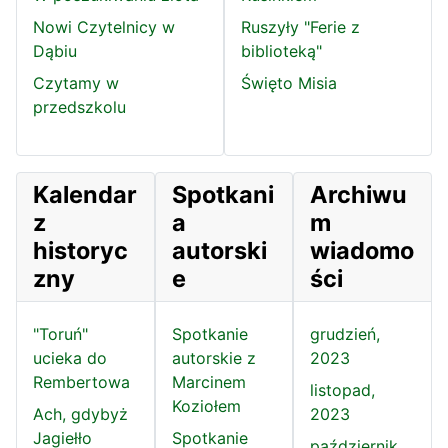
Nowi Czytelnicy w
Ruszyły "Ferie z
Dąbiu
biblioteką"
Czytamy w
Święto Misia
przedszkolu
Kalendar
Spotkani
Archiwu
z
a
m
historyc
autorski
wiadomo
zny
e
ści
"Toruń"
Spotkanie
grudzień,
ucieka do
autorskie z
2023
Rembertowa
Marcinem
listopad,
Koziołem
Ach, gdybyż
2023
Jagiełło
Spotkanie
październik,