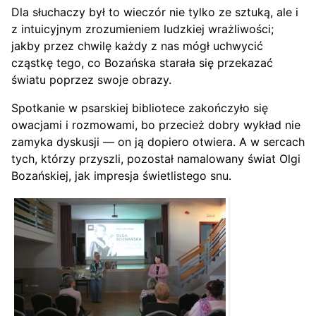
Dla słuchaczy był to wieczór nie tylko ze sztuką, ale i
z intuicyjnym zrozumieniem ludzkiej wrażliwości;
jakby przez chwilę każdy z nas mógł uchwycić
cząstkę tego, co Bozańska starała się przekazać
światu poprzez swoje obrazy.
Spotkanie w psarskiej bibliotece zakończyło się
owacjami i rozmowami, bo przecież dobry wykład nie
zamyka dyskusji — on ją dopiero otwiera. A w sercach
tych, którzy przyszli, pozostał namalowany świat Olgi
Bozańskiej, jak impresja świetlistego snu.