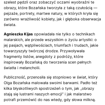
szelest pędzli oraz zobaczyć oczami wyobraźni te
obrazy, które Bozańska tworzyła z taką czułością —
pejzaże, portrety, martwe natury, w których kryła się
zarówno wrażliwość kobiety, jak i głęboka obserwacja
świata.
Agnieszka Kijas
opowiadała nie tylko o technikach
malarskich, ale przede wszystkim o życiu artystki: o
jej pasjach, wątpliwościach, triumfach i trudach, jakie
towarzyszyły twórczej drodze. Przywoływała
fragmenty listów, anegdoty z podróży, które
inspirowały Bozańską do tworzenia scen pełnych
światła i melancholii.
Publiczność, przenosiła się stopniowo w świat, który
Olga Bozańska malowała swoimi barwami. Padło też
kilka błyskotliwych spostrzeżeń o tym, jak „obrazy
stają się lustrami naszych emocji” i jak malarstwo
potrafi przemówić do nas wtedy, gdy słowa milkną.